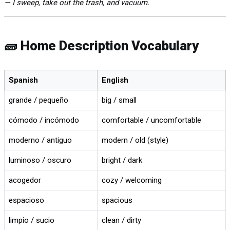
— I sweep, take out the trash, and vacuum.
🧱 Home Description Vocabulary
Spanish
English
grande / pequeño
big / small
cómodo / incómodo
comfortable / uncomfortable
moderno / antiguo
modern / old (style)
luminoso / oscuro
bright / dark
acogedor
cozy / welcoming
espacioso
spacious
limpio / sucio
clean / dirty