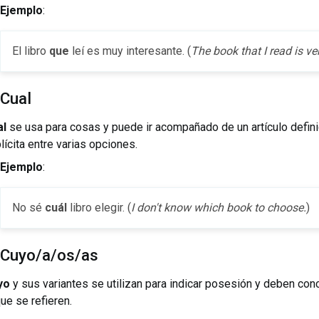
Ejemplo
:
El libro
que
leí es muy interesante. (
The book that I read is ver
 Cual
al
se usa para cosas y puede ir acompañado de un artículo defini
lícita entre varias opciones.
Ejemplo
:
No sé
cuál
libro elegir. (
I don't know which book to choose.
)
 Cuyo/a/os/as
yo
y sus variantes se utilizan para indicar posesión y deben con
que se refieren.