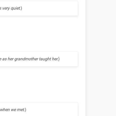
s very quiet.
)
 as her grandmother taught her.
)
 when we met.
)