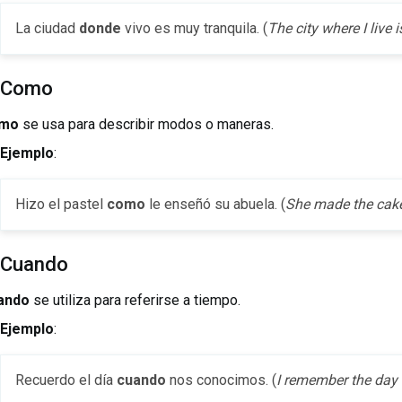
La ciudad
donde
vivo es muy tranquila. (
The city where I live i
 Como
mo
se usa para describir modos o maneras.
Ejemplo
:
Hizo el pastel
como
le enseñó su abuela. (
She made the cake
 Cuando
ando
se utiliza para referirse a tiempo.
Ejemplo
:
Recuerdo el día
cuando
nos conocimos. (
I remember the day