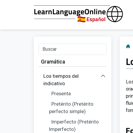
L
Gramática
Los tiempos del
Los
indicativo
ora
Presente
pri
flu
Pretérito (Pretérito
for
perfecto simple)
Imperfecto (Pretérito
Imperfecto)
F