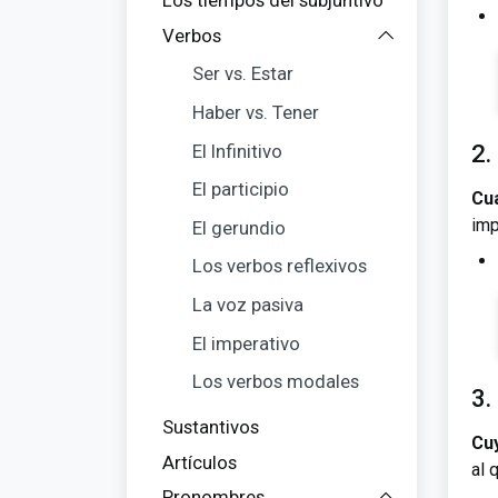
Los tiempos del subjuntivo
Verbos
Ser vs. Estar
Haber vs. Tener
2.
El Infinitivo
El participio
Cu
imp
El gerundio
Los verbos reflexivos
La voz pasiva
El imperativo
Los verbos modales
3.
Sustantivos
Cu
Artículos
al 
Pronombres