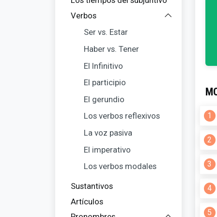
Los tiempos del subjuntivo
Verbos
Ser vs. Estar
Haber vs. Tener
El Infinitivo
El participio
MO
El gerundio
1
Los verbos reflexivos
La voz pasiva
2
El imperativo
3
Los verbos modales
Sustantivos
4
Artículos
5
Pronombres