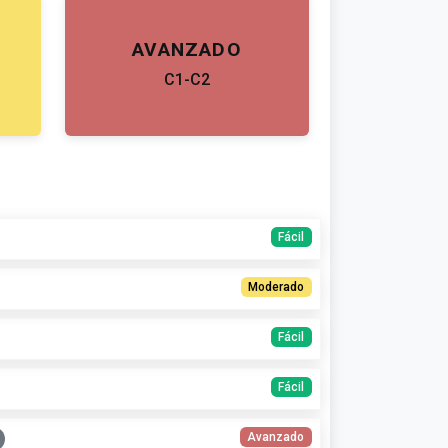
AVANZADO
C1-C2
Fácil
Moderado
Fácil
Fácil
Avanzado