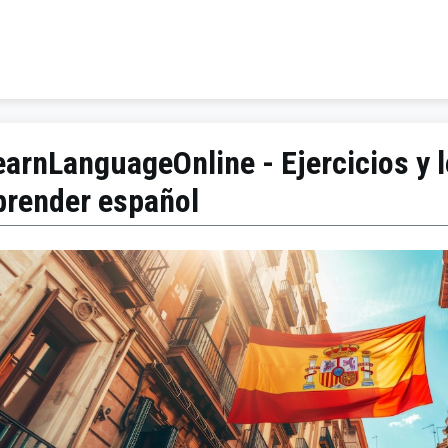
earnLanguageOnline - Ejercicios y l
prender español