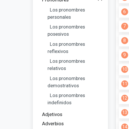
Los pronombres
6
personales
7
Los pronombres
posesivos
8
Los pronombres
reflexivos
9
Los pronombres
relativos
10
Los pronombres
11
demostrativos
Los pronombres
12
indefinidos
13
Adjetivos
Adverbios
14