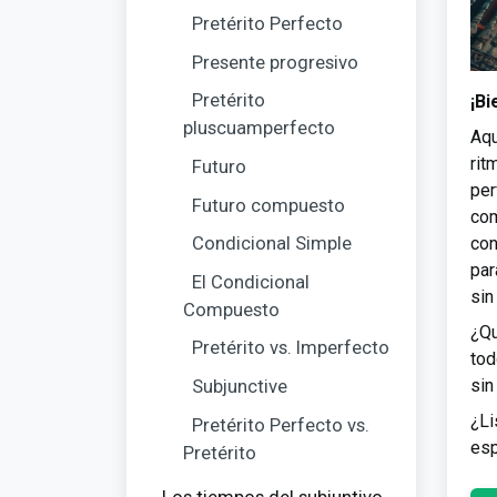
Pretérito Perfecto
Presente progresivo
Pretérito
¡Bi
pluscuamperfecto
Aqu
rit
Futuro
per
Futuro compuesto
com
Condicional Simple
con
par
El Condicional
sin
Compuesto
¿Qu
Pretérito vs. Imperfecto
tod
Subjunctive
sin
¿Li
Pretérito Perfecto vs.
esp
Pretérito