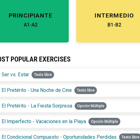
PRINCIPIANTE
INTERMEDIO
A1-A2
B1-B2
ST POPULAR EXERCISES
Ser vs. Estar
Texto libre
El Pretérito - Una Noche de Cine
Texto libre
El Pretérito - La Fiesta Sorpresa
Opción Múltiple
El Imperfecto - Vacaciones en la Playa
Opción Múltiple
El Condicional Compuesto - Oportunidades Perdidas
Texto libre