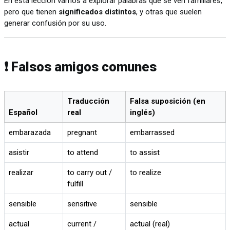
En esta lección vamos a explorar palabras que se ven familiares,
pero que tienen
significados distintos
, y otras que suelen
generar confusión por su uso.
❗ Falsos amigos comunes
Traducción
Falsa suposición (en
Español
real
inglés)
embarazada
pregnant
embarrassed
asistir
to attend
to assist
realizar
to carry out /
to realize
fulfill
sensible
sensitive
sensible
actual
current /
actual (real)