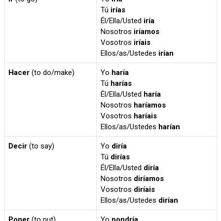
Tú
irías
Él/Ella/Usted
iría
Nosotros
iríamos
Vosotros
iríais
Ellos/as/Ustedes
irían
Hacer
(to do/make)
Yo
haría
Tú
harías
Él/Ella/Usted
haría
Nosotros
haríamos
Vosotros
haríais
Ellos/as/Ustedes
harían
Decir
(to say)
Yo
diría
Tú
dirías
Él/Ella/Usted
diría
Nosotros
diríamos
Vosotros
diríais
Ellos/as/Ustedes
dirían
Poner
(to put)
Yo
pondría