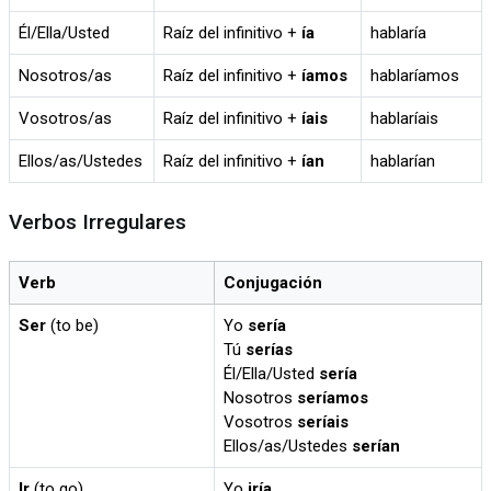
Él/Ella/Usted
Raíz del infinitivo +
ía
hablaría
Nosotros/as
Raíz del infinitivo +
íamos
hablaríamos
Vosotros/as
Raíz del infinitivo +
íais
hablaríais
Ellos/as/Ustedes
Raíz del infinitivo +
ían
hablarían
Verbos Irregulares
Verb
Conjugación
Ser
(to be)
Yo
sería
Tú
serías
Él/Ella/Usted
sería
Nosotros
seríamos
Vosotros
seríais
Ellos/as/Ustedes
serían
Ir
(to go)
Yo
iría