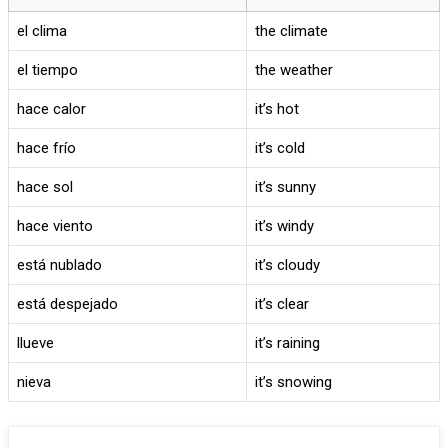
el clima
the climate
el tiempo
the weather
hace calor
it’s hot
hace frío
it’s cold
hace sol
it’s sunny
hace viento
it’s windy
está nublado
it’s cloudy
está despejado
it’s clear
llueve
it’s raining
nieva
it’s snowing