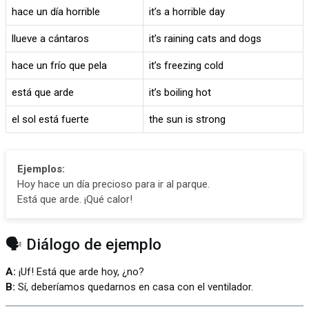
hace un día horrible
it’s a horrible day
llueve a cántaros
it’s raining cats and dogs
hace un frío que pela
it’s freezing cold
está que arde
it’s boiling hot
el sol está fuerte
the sun is strong
Ejemplos:
Hoy hace un día precioso para ir al parque.
Está que arde. ¡Qué calor!
🗣️ Diálogo de ejemplo
A:
¡Uf! Está que arde hoy, ¿no?
B:
Sí, deberíamos quedarnos en casa con el ventilador.