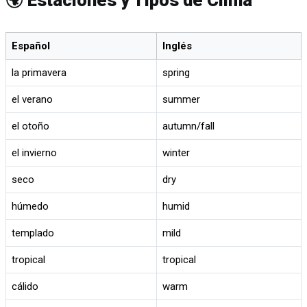
🌍 Estaciones y Tipos de Clima
Español
Inglés
la primavera
spring
el verano
summer
el otoño
autumn/fall
el invierno
winter
seco
dry
húmedo
humid
templado
mild
tropical
tropical
cálido
warm