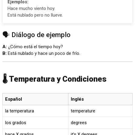
Ejemplos:
Hace mucho viento hoy.
Está nublado pero no llueve.
🗣️ Diálogo de ejemplo
A:
¿Cómo está el tiempo hoy?
B:
Está nublado y hace un poco de frío.
🌡️ Temperatura y Condiciones
Español
Inglés
la temperatura
temperature
los grados
degrees
hace X grados
it’s X degrees